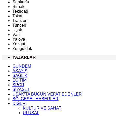
Şanlıurfa
Şırnak
Tekirdağ
Tokat
Trabzon
Tunceli
Uşak
Van
Yalova
Yozgat
Zonguldak
YAZARLAR
GÜNDEM
ASAYİŞ
SAĞLIK
EĞİTİM
SPOR
SİYASET
UŞAK’TA BUGÜN VEFAT EDENLER
BÖLGESEL HABERLER
DİĞER
KÜLTÜR VE SANAT
ULUSAL