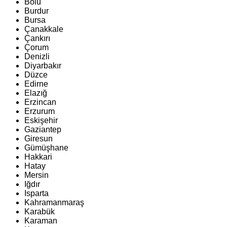
Bolu
Burdur
Bursa
Çanakkale
Çankırı
Çorum
Denizli
Diyarbakır
Düzce
Edirne
Elazığ
Erzincan
Erzurum
Eskişehir
Gaziantep
Giresun
Gümüşhane
Hakkari
Hatay
Mersin
Iğdır
Isparta
Kahramanmaraş
Karabük
Karaman