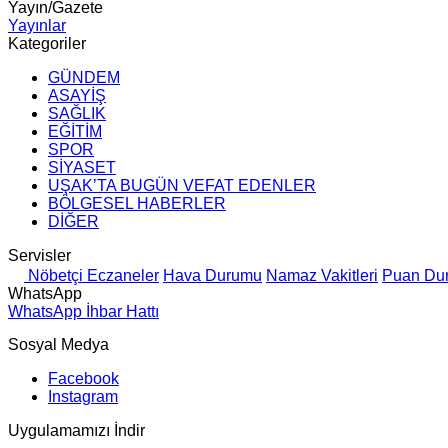
Yayın/Gazete
Yayınlar
Kategoriler
GÜNDEM
ASAYİŞ
SAĞLIK
EĞİTİM
SPOR
SİYASET
UŞAK’TA BUGÜN VEFAT EDENLER
BÖLGESEL HABERLER
DİĞER
Servisler
Nöbetçi Eczaneler
Hava Durumu
Namaz Vakitleri
Puan Du
WhatsApp
WhatsApp İhbar Hattı
Sosyal Medya
Facebook
Instagram
Uygulamamızı İndir