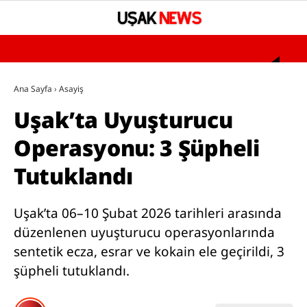
°
YAZARLAR
Ana Sayfa
›
Asayiş
Uşak’ta Uyuşturucu
GÜNDEM
Operasyonu: 3 Şüpheli
ASAYİŞ
Tutuklandı
SAĞLIK
EĞİTİM
Uşak’ta 06–10 Şubat 2026 tarihleri arasında
SPOR
düzenlenen uyuşturucu operasyonlarında
sentetik ecza, esrar ve kokain ele geçirildi, 3
SİYASET
şüpheli tutuklandı.
UŞAK’TA BUGÜN VEFAT EDENLER
BÖLGESEL HABERLER