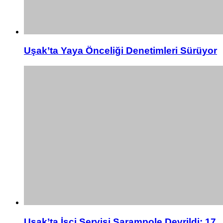
Uşak’ta Yaya Önceliği Denetimleri Sürüyor
Uşak’ta İşçi Servisi Şarampole Devrildi: 17