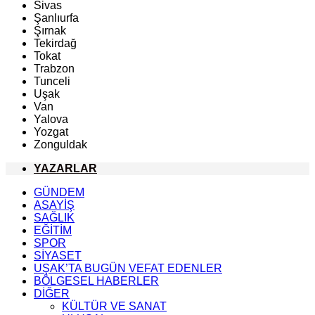
Sivas
Şanlıurfa
Şırnak
Tekirdağ
Tokat
Trabzon
Tunceli
Uşak
Van
Yalova
Yozgat
Zonguldak
YAZARLAR
GÜNDEM
ASAYİŞ
SAĞLIK
EĞİTİM
SPOR
SİYASET
UŞAK’TA BUGÜN VEFAT EDENLER
BÖLGESEL HABERLER
DİĞER
KÜLTÜR VE SANAT