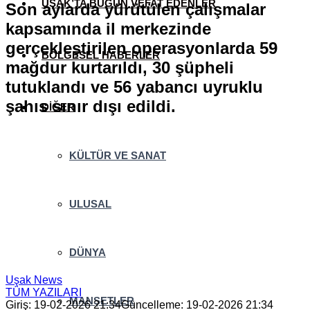
UŞAK’TA BUGÜN VEFAT EDENLER
Son aylarda yürütülen çalışmalar
kapsamında il merkezinde
gerçekleştirilen operasyonlarda 59
BÖLGESEL HABERLER
mağdur kurtarıldı, 30 şüpheli
tutuklandı ve 56 yabancı uyruklu
şahıs sınır dışı edildi.
DİĞER
KÜLTÜR VE SANAT
ULUSAL
DÜNYA
Uşak News
TÜM YAZILARI
MANŞETLER
Giriş: 19-02-2026 21:34
Güncelleme: 19-02-2026 21:34