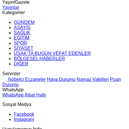
Yayın/Gazete
Yayınlar
Kategoriler
GÜNDEM
ASAYİŞ
SAĞLIK
EĞİTİM
SPOR
SİYASET
UŞAK’TA BUGÜN VEFAT EDENLER
BÖLGESEL HABERLER
DİĞER
Servisler
Nöbetçi Eczaneler
Hava Durumu
Namaz Vakitleri
Puan
Durumu
WhatsApp
WhatsApp İhbar Hattı
Sosyal Medya
Facebook
Instagram