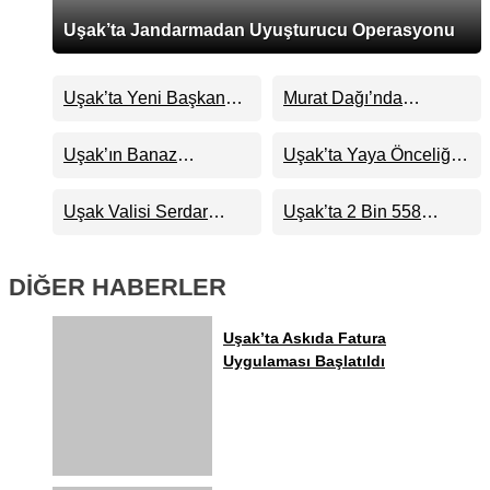
Uşak’ta Jandarmadan Uyuşturucu Operasyonu
Uşak’ta Yeni Başkan
Murat Dağı’nda
Vekili Seçildi: İşte O
Kardelen Koparmanın
İsim
Cezası 699 Bin 245 TL
Uşak’ın Banaz
Uşak’ta Yaya Önceliği
Oldu
İlçesinde İki Katlı Evde
Denetimleri Sürüyor
Çıkan Yangın
Uşak Valisi Serdar
Uşak’ta 2 Bin 558
Söndürüldü
Kartal Göreve Başladı
Konut İçin Kura Çekimi
Yapıldı
DİĞER HABERLER
Uşak’ta Askıda Fatura
Uygulaması Başlatıldı