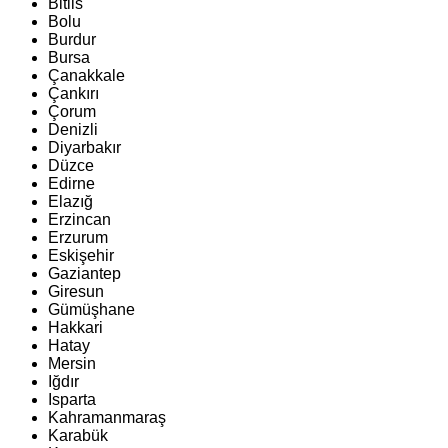
Bitlis
Bolu
Burdur
Bursa
Çanakkale
Çankırı
Çorum
Denizli
Diyarbakır
Düzce
Edirne
Elazığ
Erzincan
Erzurum
Eskişehir
Gaziantep
Giresun
Gümüşhane
Hakkari
Hatay
Mersin
Iğdır
Isparta
Kahramanmaraş
Karabük