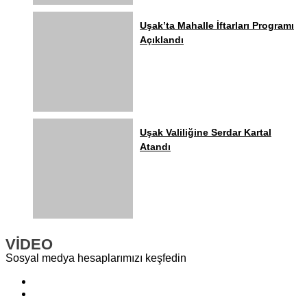
Uşak’ta Mahalle İftarları Programı
Açıklandı
Uşak Valiliğine Serdar Kartal
Atandı
VİDEO
Sosyal medya hesaplarımızı keşfedin