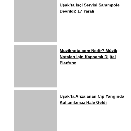
Uşak’ta İşçi Servisi Şarampole
Devrildi: 17 Yaralı
Muziknota.com Nedir? Müzik
Notaları İçin Kapsamlı Dijital
Platform
Uşak’ta Arızalanan Cip Yangında
Kullanılamaz Hale Geldi