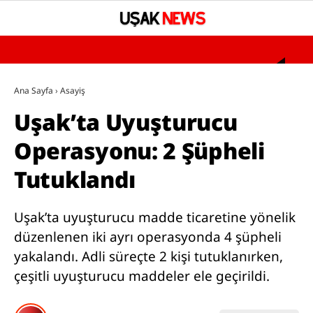
°
YAZARLAR
Ana Sayfa
›
Asayiş
Uşak’ta Uyuşturucu
GÜNDEM
Operasyonu: 2 Şüpheli
ASAYİŞ
Tutuklandı
SAĞLIK
EĞİTİM
Uşak’ta uyuşturucu madde ticaretine yönelik
SPOR
düzenlenen iki ayrı operasyonda 4 şüpheli
yakalandı. Adli süreçte 2 kişi tutuklanırken,
SİYASET
çeşitli uyuşturucu maddeler ele geçirildi.
UŞAK’TA BUGÜN VEFAT EDENLER
BÖLGESEL HABERLER