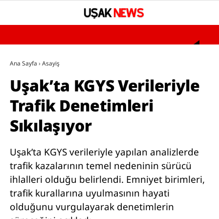
°
YAZARLAR
Ana Sayfa
›
Asayiş
Uşak’ta KGYS Verileriyle
GÜNDEM
Trafik Denetimleri
ASAYİŞ
Sıkılaşıyor
SAĞLIK
EĞİTİM
Uşak’ta KGYS verileriyle yapılan analizlerde
SPOR
trafik kazalarının temel nedeninin sürücü
ihlalleri olduğu belirlendi. Emniyet birimleri,
SİYASET
trafik kurallarına uyulmasının hayati
UŞAK’TA BUGÜN VEFAT EDENLER
olduğunu vurgulayarak denetimlerin
BÖLGESEL HABERLER