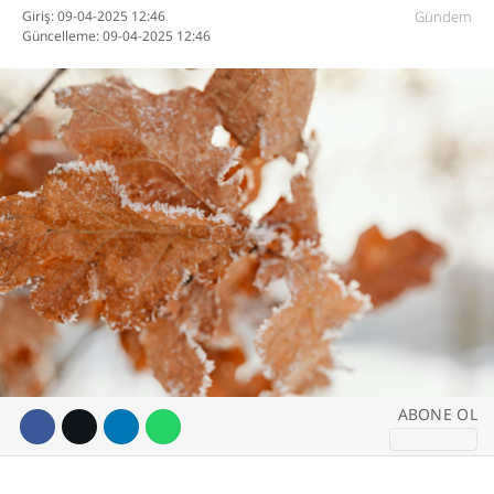
Giriş: 09-04-2025 12:46
Gündem
Güncelleme: 09-04-2025 12:46
DİĞER
WhatsApp İhbar
Hattı
Facebook
Instagram
ABONE OL