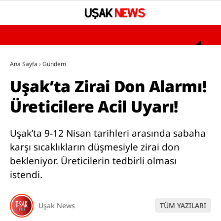
°
YAZARLAR
Ana Sayfa
›
Gündem
Uşak’ta Zirai Don Alarmı!
GÜNDEM
Üreticilere Acil Uyarı!
ASAYİŞ
SAĞLIK
Uşak’ta 9-12 Nisan tarihleri arasında sabaha
EĞİTİM
karşı sıcaklıkların düşmesiyle zirai don
bekleniyor. Üreticilerin tedbirli olması
SPOR
istendi.
SİYASET
UŞAK’TA BUGÜN VEFAT EDENLER
Uşak News
TÜM YAZILARI
BÖLGESEL HABERLER