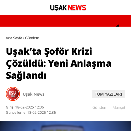
°
YAZARLAR
Ana Sayfa
›
Gündem
Uşak’ta Şoför Krizi
GÜNDEM
Çözüldü: Yeni Anlaşma
ASAYİŞ
Sağlandı
SAĞLIK
EĞİTİM
Uşak News
TÜM YAZILARI
SPOR
SİYASET
Giriş: 18-02-2025 12:36
Gündem
Manşet
Güncelleme: 18-02-2025 12:36
UŞAK’TA BUGÜN VEFAT EDENLER
BÖLGESEL HABERLER