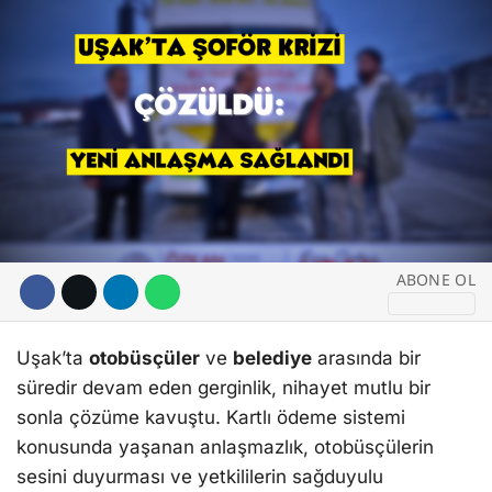
DİĞER
WhatsApp İhbar
Hattı
Facebook
ABONE OL
Instagram
Uşak’ta
otobüsçüler
ve
belediye
arasında bir
süredir devam eden gerginlik, nihayet mutlu bir
sonla çözüme kavuştu. Kartlı ödeme sistemi
konusunda yaşanan anlaşmazlık, otobüsçülerin
sesini duyurması ve yetkililerin sağduyulu