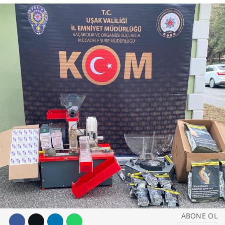
DİĞER
WhatsApp İhbar
Hattı
Facebook
Instagram
ABONE OL