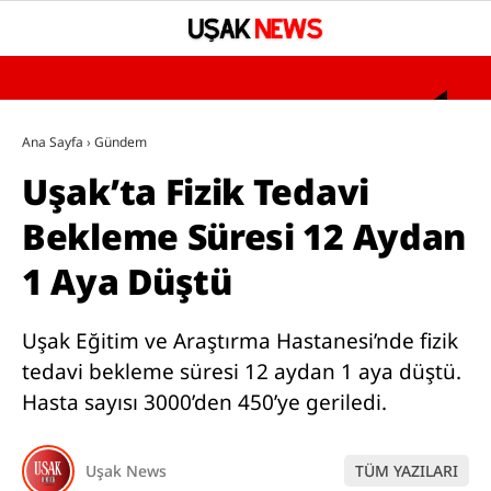
°
YAZARLAR
Ana Sayfa
›
Gündem
Uşak’ta Fizik Tedavi
GÜNDEM
Bekleme Süresi 12 Aydan
ASAYİŞ
1 Aya Düştü
SAĞLIK
EĞİTİM
Uşak Eğitim ve Araştırma Hastanesi’nde fizik
SPOR
tedavi bekleme süresi 12 aydan 1 aya düştü.
Hasta sayısı 3000’den 450’ye geriledi.
SİYASET
UŞAK’TA BUGÜN VEFAT EDENLER
Uşak News
TÜM YAZILARI
BÖLGESEL HABERLER