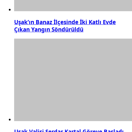
Uşak’ın Banaz İlçesinde İki Katlı Evde
Çıkan Yangın Söndürüldü
Uşak Valisi Serdar Kartal Göreve Başladı