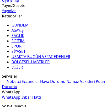
Üye Girişi
Yayın/Gazete
Yayınlar
Kategoriler
GÜNDEM
ASAYİŞ
SAĞLIK
EĞİTİM
SPOR
SİYASET
UŞAK’TA BUGÜN VEFAT EDENLER
BÖLGESEL HABERLER
DİĞER
Servisler
Nöbetçi Eczaneler
Hava Durumu
Namaz Vakitleri
Puan
Durumu
WhatsApp
WhatsApp İhbar Hattı
Sosyal Medya