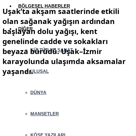
BÖLGESEL HABERLER
Uşak’ta akşam saatlerinde etkili
olan sağanak yağışın ardından
başlayan dolu yağışı, kent
DİĞER
genelinde cadde ve sokakları
beyaza bürüdü. Uşak–İzmir
KÜLTÜR VE SANAT
karayolunda ulaşımda aksamalar
yaşandı.
ULUSAL
DÜNYA
MANŞETLER
KÖŞE YAZILARI