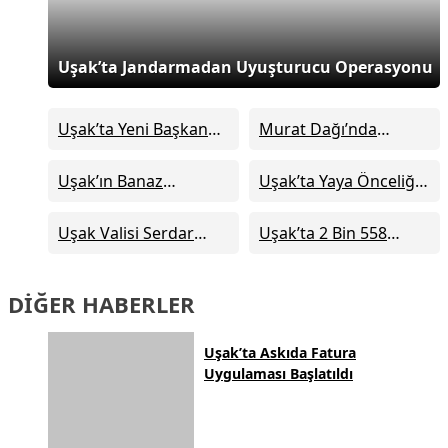
Uşak’ta Jandarmadan Uyuşturucu Operasyonu
Uşak’ta Yeni Başkan
Murat Dağı’nda
Vekili Seçildi: İşte O
Kardelen Koparmanın
İsim
Cezası 699 Bin 245 TL
Uşak’ın Banaz
Uşak’ta Yaya Önceliği
Oldu
İlçesinde İki Katlı Evde
Denetimleri Sürüyor
Çıkan Yangın
Uşak Valisi Serdar
Uşak’ta 2 Bin 558
Söndürüldü
Kartal Göreve Başladı
Konut İçin Kura
Çekimi Yapıldı
DİĞER HABERLER
Uşak’ta Askıda Fatura
Uygulaması Başlatıldı