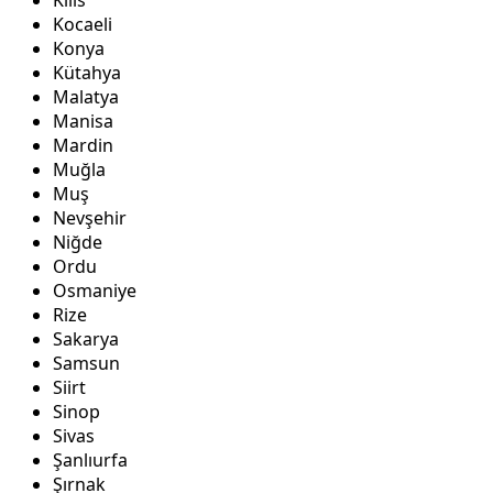
Kilis
Kocaeli
Konya
Kütahya
Malatya
Manisa
Mardin
Muğla
Muş
Nevşehir
Niğde
Ordu
Osmaniye
Rize
Sakarya
Samsun
Siirt
Sinop
Sivas
Şanlıurfa
Şırnak