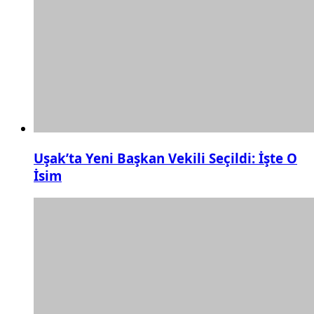
Uşak’ta Yeni Başkan Vekili Seçildi: İşte O
İsim