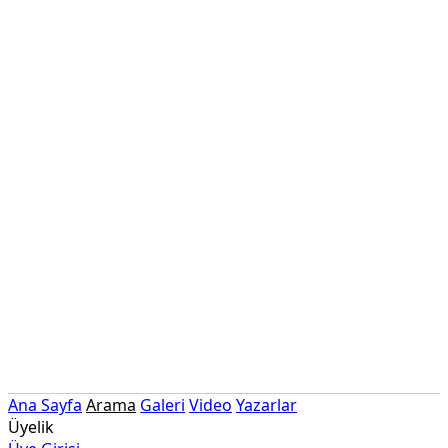
Ana Sayfa
Arama
Galeri
Video
Yazarlar
Üyelik