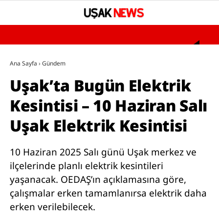
°
YAZARLAR
Ana Sayfa
›
Gündem
Uşak’ta Bugün Elektrik
GÜNDEM
Kesintisi – 10 Haziran Salı
ASAYİŞ
Uşak Elektrik Kesintisi
SAĞLIK
EĞİTİM
10 Haziran 2025 Salı günü Uşak merkez ve
SPOR
ilçelerinde planlı elektrik kesintileri
yaşanacak. OEDAŞ’ın açıklamasına göre,
SİYASET
çalışmalar erken tamamlanırsa elektrik daha
UŞAK’TA BUGÜN VEFAT EDENLER
erken verilebilecek.
BÖLGESEL HABERLER