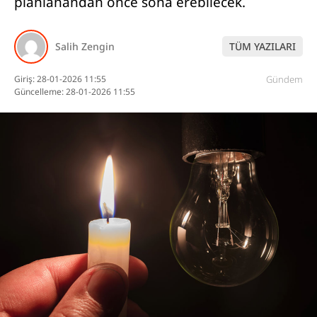
planlanandan önce sona erebilecek.
DİĞER
Salih Zengin
TÜM YAZILARI
Giriş: 28-01-2026 11:55
Gündem
WhatsApp İhbar
Güncelleme: 28-01-2026 11:55
Hattı
Facebook
Instagram