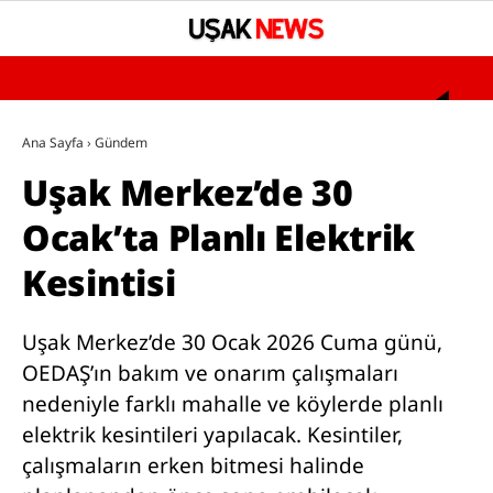
°
YAZARLAR
Ana Sayfa
›
Gündem
Uşak Merkez’de 30
GÜNDEM
Ocak’ta Planlı Elektrik
ASAYİŞ
Kesintisi
SAĞLIK
EĞİTİM
Uşak Merkez’de 30 Ocak 2026 Cuma günü,
SPOR
OEDAŞ’ın bakım ve onarım çalışmaları
nedeniyle farklı mahalle ve köylerde planlı
SİYASET
elektrik kesintileri yapılacak. Kesintiler,
UŞAK’TA BUGÜN VEFAT EDENLER
çalışmaların erken bitmesi halinde
BÖLGESEL HABERLER