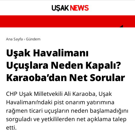
°
YAZARLAR
Ana Sayfa
›
Gündem
Uşak Havalimanı
GÜNDEM
Uçuşlara Neden Kapalı?
ASAYİŞ
Karaoba’dan Net Sorular
SAĞLIK
EĞİTİM
CHP Uşak Milletvekili Ali Karaoba, Uşak
SPOR
Havalimanı’ndaki pist onarım yatırımına
rağmen ticari uçuşların neden başlamadığını
SİYASET
sorguladı ve yetkililerden net açıklama talep
UŞAK’TA BUGÜN VEFAT EDENLER
etti.
BÖLGESEL HABERLER