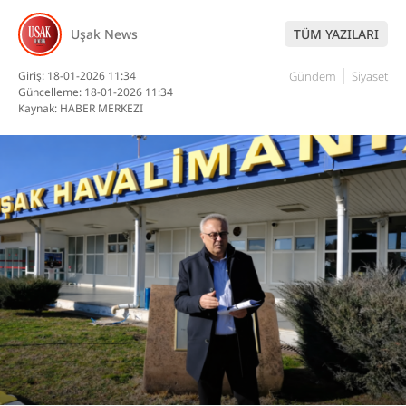
DİĞER
Uşak News
TÜM YAZILARI
Giriş: 18-01-2026 11:34
Gündem
Siyaset
Güncelleme: 18-01-2026 11:34
WhatsApp İhbar
Kaynak: HABER MERKEZI
Hattı
Facebook
Instagram