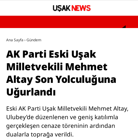
°
YAZARLAR
Ana Sayfa
›
Gündem
AK Parti Eski Uşak
GÜNDEM
Milletvekili Mehmet
ASAYİŞ
Altay Son Yolculuğuna
SAĞLIK
EĞİTİM
Uğurlandı
SPOR
Eski AK Parti Uşak Milletvekili Mehmet Altay,
SİYASET
Ulubey’de düzenlenen ve geniş katılımla
gerçekleşen cenaze töreninin ardından
UŞAK’TA BUGÜN VEFAT EDENLER
dualarla toprağa verildi.
BÖLGESEL HABERLER