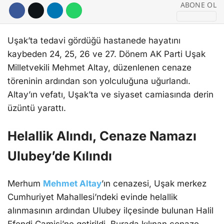
ABONE OL
Uşak’ta tedavi gördüğü hastanede hayatını
kaybeden 24, 25, 26 ve 27. Dönem AK Parti Uşak
Milletvekili Mehmet Altay, düzenlenen cenaze
töreninin ardından son yolculuğuna uğurlandı.
Altay’ın vefatı, Uşak’ta ve siyaset camiasında derin
üzüntü yarattı.
Helallik Alındı, Cenaze Namazı
Ulubey’de Kılındı
Merhum
Mehmet Altay
’ın cenazesi, Uşak merkez
Cumhuriyet Mahallesi’ndeki evinde helallik
alınmasının ardından Ulubey ilçesinde bulunan Halil
Efendi Camisi’ne getirildi. Burada kılınan cenaze