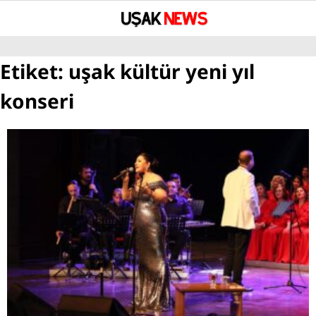
°
Etiket:
uşak kültür yeni yıl
YAZARLAR
konseri
GÜNDEM
ASAYİŞ
SAĞLIK
EĞİTİM
SPOR
SİYASET
UŞAK’TA BUGÜN VEFAT EDENLER
BÖLGESEL HABERLER