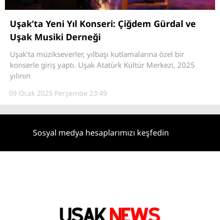
DİĞER
Uşak’ta Yeni Yıl Konseri: Çiğdem Gürdal ve
Uşak Musiki Derneği
Uşak’ta müzikseverler, yılbaşı kutlamalarına özel bir
WhatsApp İhbar
konserle giriş yaptı. Uşak Atatürk Kültür Merkezi, 2025
Hattı
yılının
09 Ocak 2025 Perşembe 23:49
Facebook
Sosyal medya hesaplarımızı keşfedin
Instagram