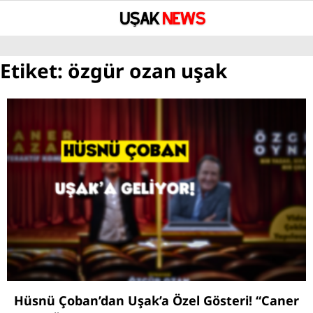
°
Etiket:
özgür ozan uşak
YAZARLAR
GÜNDEM
ASAYİŞ
SAĞLIK
EĞİTİM
SPOR
SİYASET
UŞAK’TA BUGÜN VEFAT EDENLER
Hüsnü Çoban’dan Uşak’a Özel Gösteri! “Caner
BÖLGESEL HABERLER