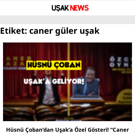
°
Etiket:
caner güler uşak
YAZARLAR
GÜNDEM
ASAYİŞ
SAĞLIK
EĞİTİM
SPOR
SİYASET
UŞAK’TA BUGÜN VEFAT EDENLER
Hüsnü Çoban’dan Uşak’a Özel Gösteri! “Caner
BÖLGESEL HABERLER