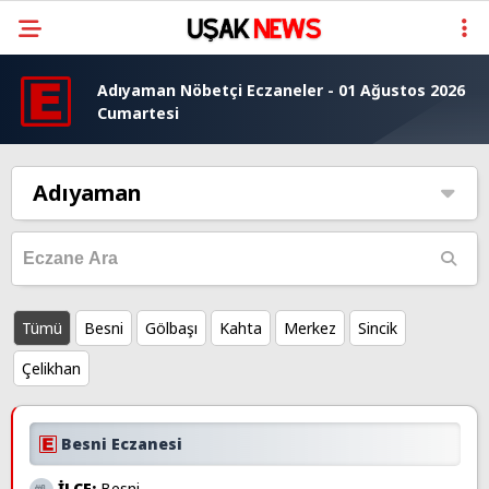
Adıyaman Nöbetçi Eczaneler - 01 Ağustos 2026
Cumartesi
Adıyaman
Tümü
Besni
Gölbaşı
Kahta
Merkez
Sincik
Çelikhan
Besni Eczanesi
İLÇE:
Besni